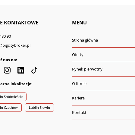
E KONTAKTOWE
MENU
 80 90
Strona główna
@bigcitybroker.pl
Oferty
ź nas na:
Rynek pierwotny
O firmie
arne lokalizacje:
in Śródmieście
Kariera
lin Czechów
Lublin Sławin
Kontakt