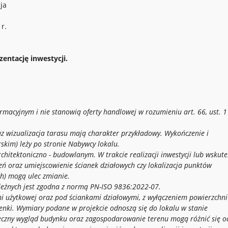
ja
r.
entację inwestycji.
ormacyjnym i nie stanowią oferty handlowej w rozumieniu art. 66, ust. 1
z wizualizacja tarasu
mają charakter przykładowy. Wykończenie i
skim) leży
po stronie Nabywcy lokalu.
rchitektoniczno - budowlanym. W trakcie realizacji
inwestycji lub wskute
eń oraz umiejscowienie ścianek
działowych czy lokalizacja punktów
ych) mogą ulec
zmianie.
leżnych jest zgodna z normą PN-ISO 9836:2022-07.
ni użytkowej oraz pod ściankami
działowymi, z wyłączeniem powierzchn
enki.
Wymiary podane w projekcie odnoszą się do lokalu w stanie
eczny wygląd budynku oraz zagospodarowanie terenu mogą różnić się o