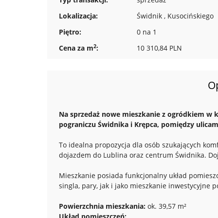
Lokalizacja:
Świdnik , Kusocińskiego
Piętro:
0 na 1
2
Cena za m
:
10 310,84 PLN
O
Na sprzedaż nowe mieszkanie z ogródkiem w ka
pograniczu Świdnika i Krępca, pomiędzy ulicami
To idealna propozycja dla osób szukających komf
dojazdem do Lublina oraz centrum Świdnika. Doj
Mieszkanie posiada funkcjonalny układ pomiesz
singla, pary, jak i jako mieszkanie inwestycyjne
Powierzchnia mieszkania:
ok. 39,57 m²
Układ pomieszczeń: