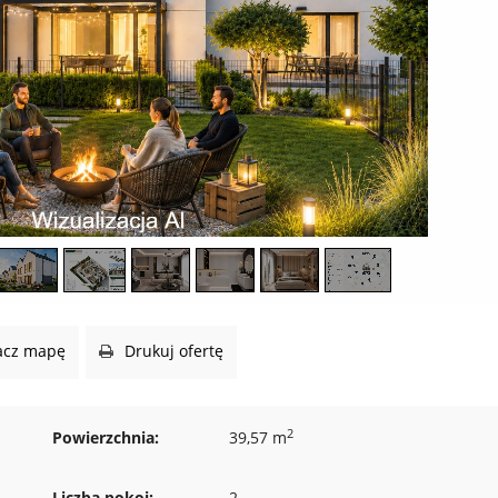
cz mapę
Drukuj ofertę
2
Powierzchnia:
39,57 m
Liczba pokoi:
2