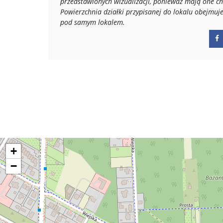
przedstawionych
wizualizacji, ponieważ mają one ch
Powierzchnia działki przypisanej do lokalu obejmuj
pod samym lokalem.
+
−