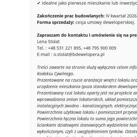
✔ idealne jako pierwsze mieszkanie lub inwestyc
Zakończenie prac budowlanych:
IV kwartał 2026 
Forma sprzedaży:
cesja umowy deweloperskiej.
Zapraszam do kontaktu i umówienie się na prez
Lena Stolat
Tel. : +48 531 221 895, +48 795 900 009
E-mail : o.stolat@bdewelopera.pl
Treści zawarte na stronie służą wyłącznie celom inf
Kodeksu Cywilnego.
Prezentowane na rzucie aranżacje wnętrz lokalu ora
urządzenie mieszkania (poza standardem deweloper
Prezentowany rzut lokalu oparty jest na projekcie a
wprowadzania zmian lokatorskich, układ pomieszcz
instalacyjnych (wodno - kanalizacyjnych, elektryczn
Powierzchnia użytkowa lokalu i pomieszczeń przyna
Powierzchnia łączna lokalu to suma jego powierzch
ściankami działowymi stanowiących wydzielenie łazi
wykończonym, czyli z uwzględnieniem tynków.
Ostat