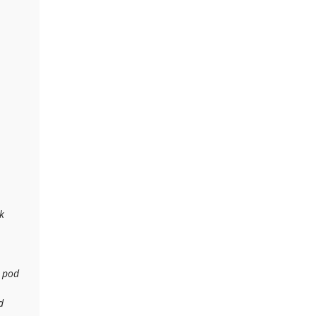
k
i pod
d