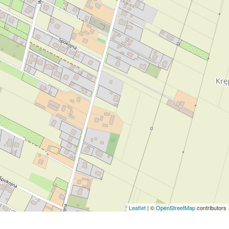
Leaflet
| ©
OpenStreetMap
contributors