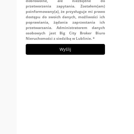
dobrowolne, ale niezbędne do
przetworzenia zapytania. Zostałem(am)
poinformowany(a), że przysługuje mi prawo
dostępu do swoich danych, możliwości ich
poprawiania, żądania zaprzestania ich
przetwarzania. Administratorem danych
osobowych jest Big City Broker Biuro
Nieruchomości z siedzibą w Lublinie. *