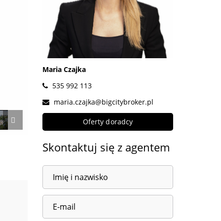
Maria Czajka
535 992 113
maria.czajka@bigcitybroker.pl
Oferty doradcy
Skontaktuj się z agentem