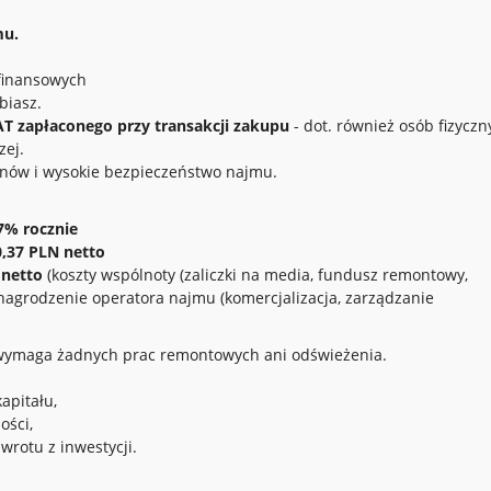
mu.
finansowych
biasz.
T zapłaconego przy transakcji zakupu
- dot. również osób fizyczn
zej.
anów i wysokie bezpieczeństwo najmu.
7% rocznie
,37 PLN netto
 netto
(koszty wspólnoty (zaliczki na media, fundusz remontowy,
nagrodzenie operatora najmu (komercjalizacja, zarządzanie
e wymaga żadnych prac remontowych ani odświeżenia.
apitału,
ości,
rotu z inwestycji.