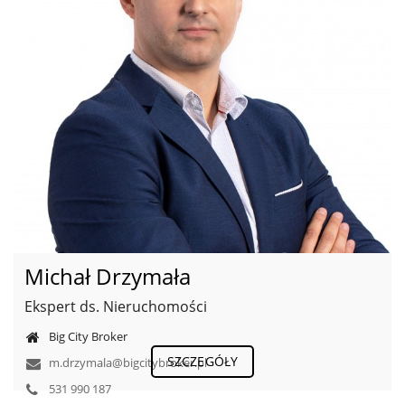
Michał Drzymała
Ekspert ds. Nieruchomości
Big City Broker
SZCZEGÓŁY
m.drzymala@bigcitybroker.pl
531 990 187