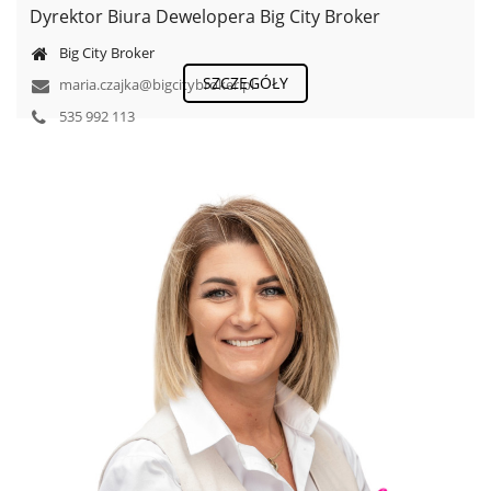
Dyrektor Biura Dewelopera Big City Broker
Big City Broker
SZCZEGÓŁY
maria.czajka@bigcitybroker.pl
535 992 113