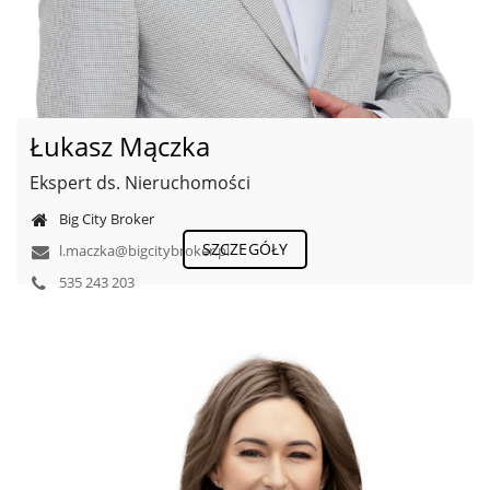
Łukasz Mączka
Ekspert ds. Nieruchomości
Big City Broker
SZCZEGÓŁY
l.maczka@bigcitybroker.pl
535 243 203