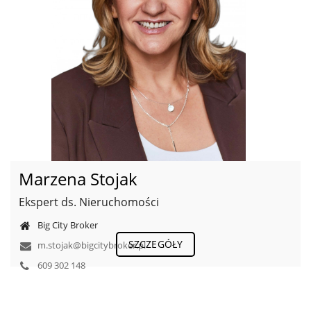
Marzena Stojak
Ekspert ds. Nieruchomości
Big City Broker
SZCZEGÓŁY
m.stojak@bigcitybroker.pl
609 302 148