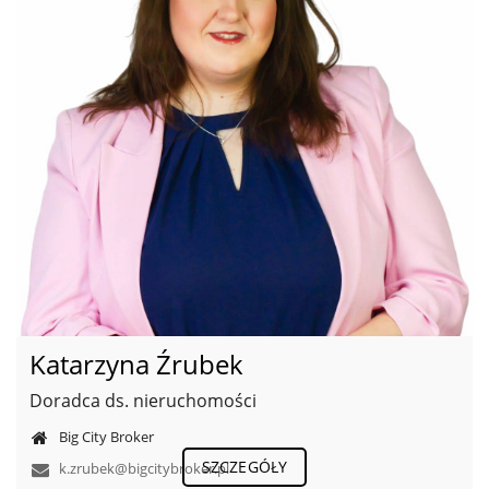
Katarzyna Źrubek
Doradca ds. nieruchomości
Big City Broker
SZCZEGÓŁY
k.zrubek@bigcitybroker.pl