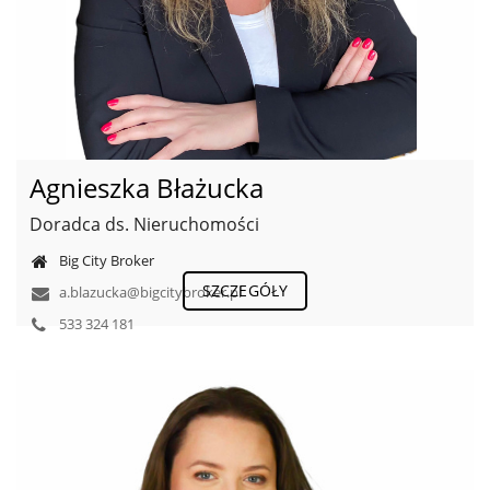
Agnieszka Błażucka
Doradca ds. Nieruchomości
Big City Broker
SZCZEGÓŁY
a.blazucka@bigcitybroker.pl
533 324 181