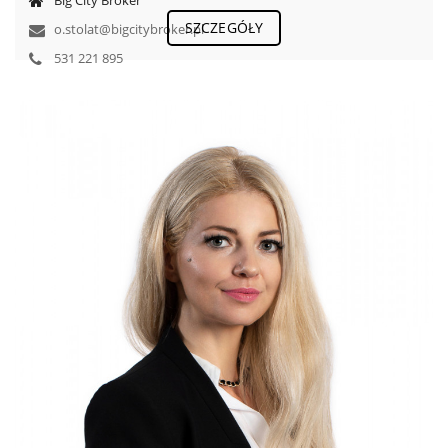
Big City Broker
SZCZEGÓŁY
o.stolat@bigcitybroker.pl
531 221 895