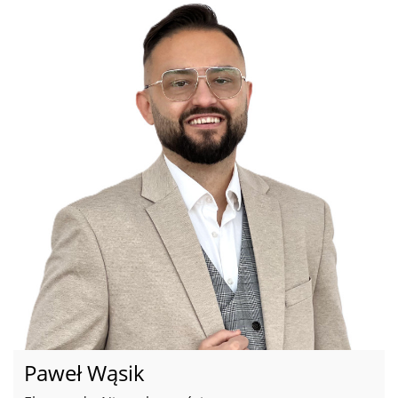
Paweł Wąsik