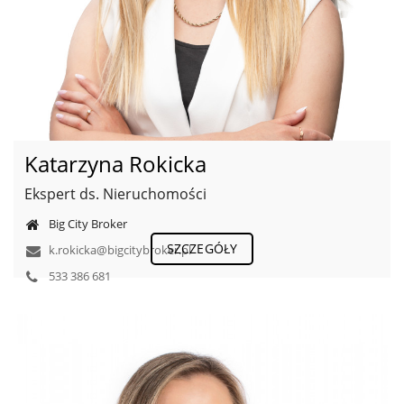
Katarzyna Rokicka
Ekspert ds. Nieruchomości
Big City Broker
SZCZEGÓŁY
k.rokicka@bigcitybroker.pl
533 386 681