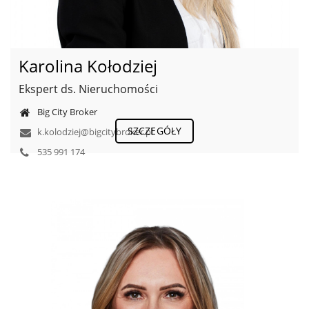
Karolina Kołodziej
Ekspert ds. Nieruchomości
Big City Broker
SZCZEGÓŁY
k.kolodziej@bigcitybroker.pl
535 991 174