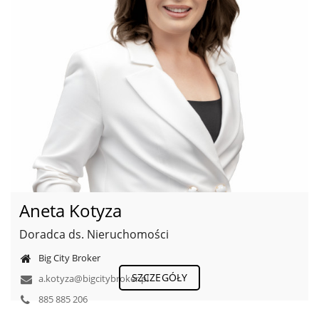
Aneta Kotyza
Doradca ds. Nieruchomości
Big City Broker
SZCZEGÓŁY
a.kotyza@bigcitybroker.pl
885 885 206