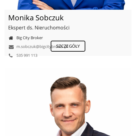
Monika Sobczuk
Ekspert ds. Nieruchomości
Big City Broker
SZCZEGÓŁY
m.sobczuk@bigcitybroker.pl
535 991 113