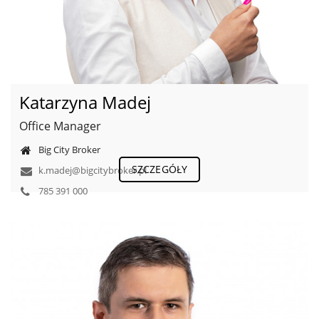
Katarzyna Madej
Office Manager
Big City Broker
SZCZEGÓŁY
k.madej@bigcitybroker.pl
785 391 000