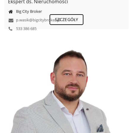
Ekspert ds. Nieruchomości
Big City Broker
SZCZEGÓŁY
p.wasik@bigcitybroker.pl
533 386 685