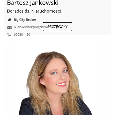
Bartosz Jankowski
Doradca ds. Nieruchomości
Big City Broker
SZCZEGÓŁY
b.jankowski@bigcitybroker.pl
609301420