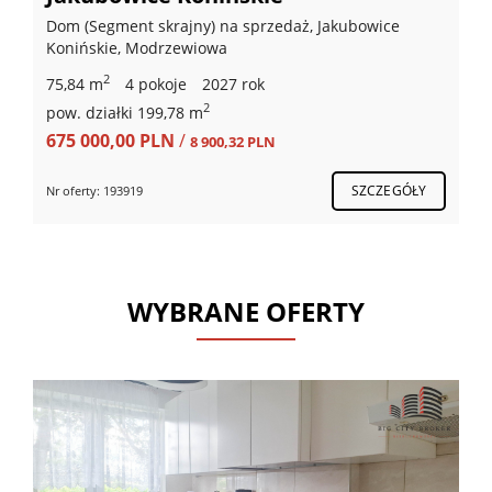
Dom (Segment skrajny) na sprzedaż, Jakubowice
Konińskie, Modrzewiowa
2
91,45 m
4 pokoje
2027 rok
2
pow. działki 481,13 m
775 000,00 PLN
/
8 474,58 PLN
SZCZEGÓŁY
Nr oferty: 400948
WYBRANE OFERTY