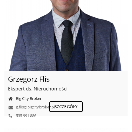
Grzegorz Flis
Ekspert ds. Nieruchomości
Big City Broker
SZCZEGÓŁY
g.flis@bigcitybroker.pl
535 991 886