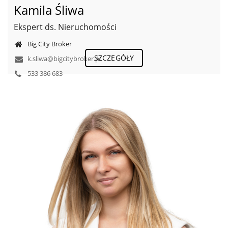
Kamila Śliwa
Ekspert ds. Nieruchomości
Big City Broker
SZCZEGÓŁY
k.sliwa@bigcitybroker.pl
533 386 683