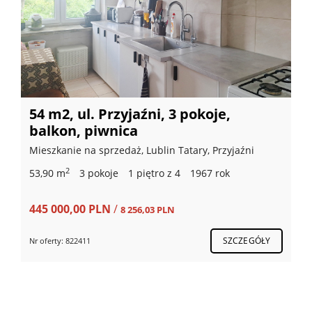
Działka 2407 m2 - z dużym
potencjałem
Działka (Mieszkaniowa) na sprzedaż, Lublin Hajdów,
Zadębie
2
2 407 m
699 000,00 PLN
/
290,40 PLN
SZCZEGÓŁY
Nr oferty: 402189