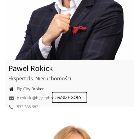
Paweł Rokicki
Ekspert ds. Nieruchomości
Big City Broker
SZCZEGÓŁY
p.rokicki@bigcitybroker.pl
533 386 682