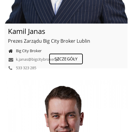
Kamil Janas
Prezes Zarządu Big City Broker Lublin
Big City Broker
SZCZEGÓŁY
k.janas@bigcitybroker.pl
533 323 285