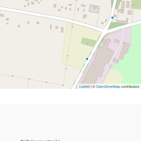
Leaflet
| ©
OpenStreetMap
contributors