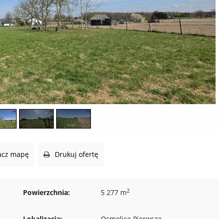
cz mapę
Drukuj ofertę
2
Powierzchnia:
5 277 m
Lokalizacja:
Osmolice Pierwsze