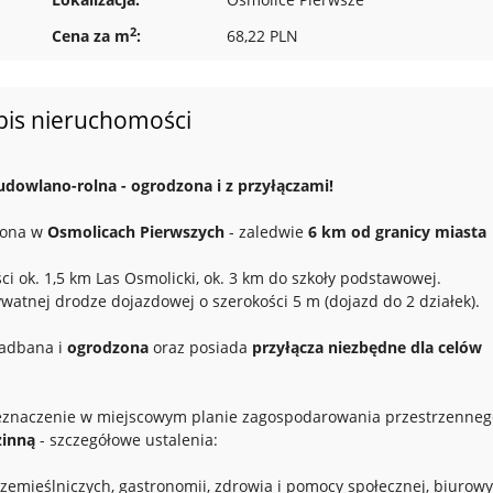
2
Cena za m
:
68,22 PLN
pis nieruchomości
dowlano-rolna - ogrodzona i z przyłączami!
żona w
Osmolicach Pierwszych
- zaledwie
6 km od granicy miasta
ści ok. 1,5 km Las Osmolicki, ok. 3 km do szkoły podstawowej.
ywatnej drodze dojazdowej o szerokości 5 m (dojazd do 2 działek).
zadbana i
ogrodzona
oraz posiada
przyłącza niezbędne dla celów
rzeznaczenie w miejscowym planie zagospodarowania przestrzenneg
zinną
- szczegółowe ustalenia:
zemieślniczych, gastronomii, zdrowia i pomocy społecznej, biurowy