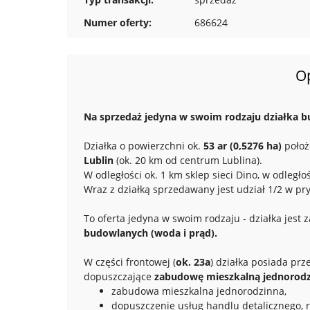
Numer oferty:
686624
O
Na sprzedaż jedyna w swoim rodzaju działka bu
Działka o powierzchni ok.
53 ar (0,5276 ha)
poło
Lublin
(ok. 20 km od centrum Lublina).
W odległości ok. 1 km sklep sieci Dino, w odległo
Wraz z działką sprzedawany jest udział 1/2 w pr
To oferta jedyna w swoim rodzaju - działka jest 
budowlanych (woda i prąd).
W części frontowej (
ok. 23a
) działka posiada p
dopuszczające
zabudowę mieszkalną jednorod
zabudowa mieszkalna jednorodzinna,
dopuszczenie usług handlu detalicznego, r