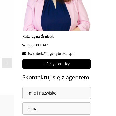
Katarzyna Źrubek
533 384 347
k.zrubek@bigcitybroker.pl
Oferty doradcy
Skontaktuj się z agentem