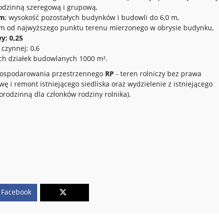
odzinną szeregową i grupową,
 m
; wysokość pozostałych budynków i budowli do 6,0 m,
 m od najwyższego punktu terenu mierzonego w obrysie budynku,
y: 0,25
czynnej: 0,6
h działek budowlanych 1000 m².
agospodarowania przestrzennego
RP
- teren rolniczy bez prawa
 i remont istniejącego siedliska oraz wydzielenie z istniejącego
rodzinną dla członków rodziny rolnika).
Facebook