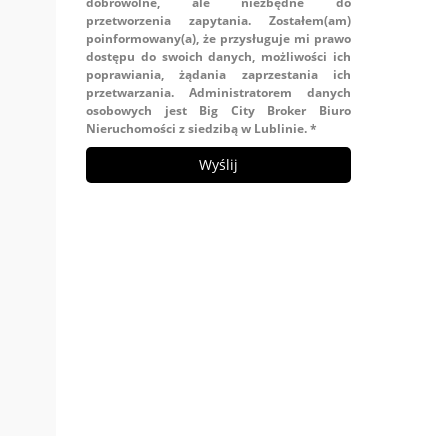
dobrowolne, ale niezbędne do
przetworzenia zapytania. Zostałem(am)
poinformowany(a), że przysługuje mi prawo
dostępu do swoich danych, możliwości ich
poprawiania, żądania zaprzestania ich
przetwarzania. Administratorem danych
osobowych jest Big City Broker Biuro
Nieruchomości z siedzibą w Lublinie. *