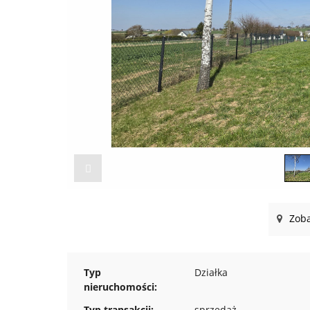
Zoba
Typ
Działka
nieruchomości:
Typ transakcji:
sprzedaż