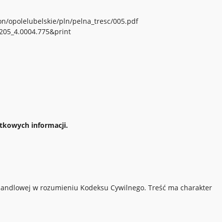
on/opolelubelskie/pln/pelna_tresc/005.pdf
1205_4.0004.775&print
tkowych informacji.
y handlowej w rozumieniu Kodeksu Cywilnego. Treść ma charakter