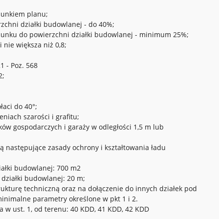
ysunkiem planu;
chni działki budowlanej - do 40%;
tosunku do powierzchni działki budowlanej - minimum 25%;
 nie większa niż 0,8;
 - Poz. 568
2;
aci do 40°;
niach szarości i grafitu;
ków gospodarczych i garaży w odległości 1,5 m lub
ją następujące zasady ochrony i kształtowania ładu
iałki budowlanej: 700 m2
 działki budowlanej: 20 m;
trukturę techniczną oraz na dołączenie do innych działek pod
inimalne parametry określone w pkt 1 i 2.
 w ust. 1, od terenu: 40 KDD, 41 KDD, 42 KDD