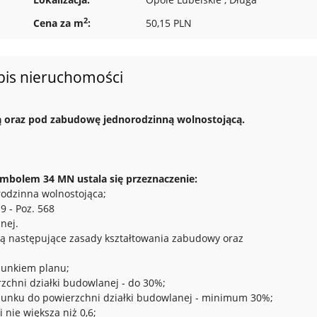
2
Cena za m
:
50,15 PLN
pis nieruchomości
ą oraz pod zabudowę jednorodzinną wolnostojącą.
ymbolem 34 MN ustala się przeznaczenie:
odzinna wolnostojąca;
 - Poz. 568
nej.
ują następujące zasady kształtowania zabudowy oraz
ysunkiem planu;
chni działki budowlanej - do 30%;
tosunku do powierzchni działki budowlanej - minimum 30%;
 nie większa niż 0,6;