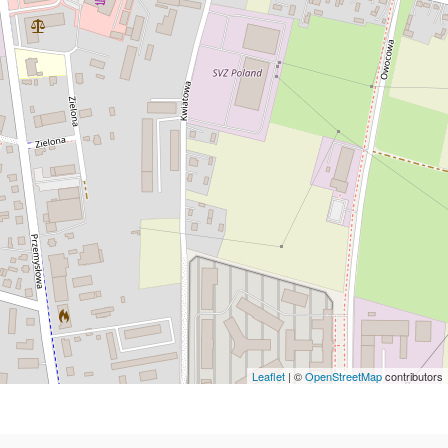
Leaflet
| ©
OpenStreetMap
contributors