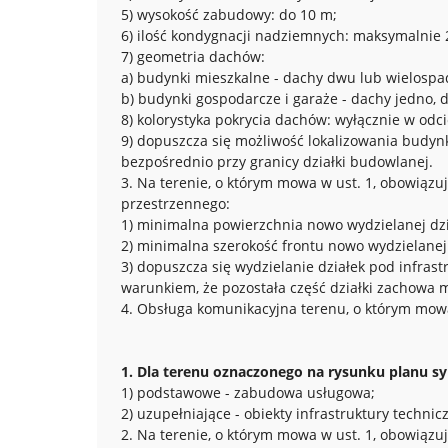
5) wysokość zabudowy: do 10 m;
6) ilość kondygnacji nadziemnych: maksymalnie 
7) geometria dachów:
a) budynki mieszkalne - dachy dwu lub wielospad
b) budynki gospodarcze i garaże - dachy jedno, 
8) kolorystyka pokrycia dachów: wyłącznie w odcie
9) dopuszcza się możliwość lokalizowania budyn
bezpośrednio przy granicy działki budowlanej.
3. Na terenie, o którym mowa w ust. 1, obowiązu
przestrzennego:
1) minimalna powierzchnia nowo wydzielanej dz
2) minimalna szerokość frontu nowo wydzielanej 
3) dopuszcza się wydzielanie działek pod infras
warunkiem, że pozostała część działki zachowa m
4. Obsługa komunikacyjna terenu, o którym mowa
1. Dla terenu oznaczonego na rysunku planu sy
1) podstawowe - zabudowa usługowa;
2) uzupełniające - obiekty infrastruktury technicz
2. Na terenie, o którym mowa w ust. 1, obowiąz