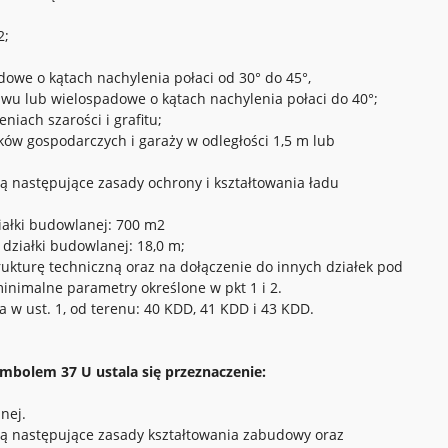
2;
owe o kątach nachylenia połaci od 30° do 45°,
dwu lub wielospadowe o kątach nachylenia połaci do 40°;
niach szarości i grafitu;
ków gospodarczych i garaży w odległości 1,5 m lub
ją następujące zasady ochrony i kształtowania ładu
iałki budowlanej: 700 m2
działki budowlanej: 18,0 m;
trukturę techniczną oraz na dołączenie do innych działek pod
inimalne parametry określone w pkt 1 i 2.
 w ust. 1, od terenu: 40 KDD, 41 KDD i 43 KDD.
mbolem 37 U ustala się przeznaczenie:
nej.
ują następujące zasady kształtowania zabudowy oraz