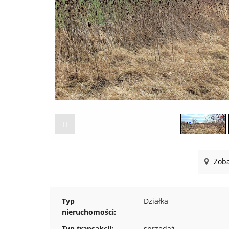
Zoba
Typ
Działka
nieruchomości:
Typ transakcji:
sprzedaż