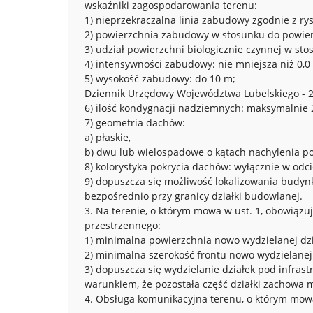
wskaźniki zagospodarowania terenu:
1) nieprzekraczalna linia zabudowy zgodnie z r
2) powierzchnia zabudowy w stosunku do powierz
3) udział powierzchni biologicznie czynnej w s
4) intensywności zabudowy: nie mniejsza niż 0,0 i
5) wysokość zabudowy: do 10 m;
Dziennik Urzędowy Województwa Lubelskiego - 21
6) ilość kondygnacji nadziemnych: maksymalnie 
7) geometria dachów:
a) płaskie,
b) dwu lub wielospadowe o kątach nachylenia poł
8) kolorystyka pokrycia dachów: wyłącznie w odcie
9) dopuszcza się możliwość lokalizowania budyn
bezpośrednio przy granicy działki budowlanej.
3. Na terenie, o którym mowa w ust. 1, obowiązu
przestrzennego:
1) minimalna powierzchnia nowo wydzielanej dz
2) minimalna szerokość frontu nowo wydzielanej
3) dopuszcza się wydzielanie działek pod infras
warunkiem, że pozostała część działki zachowa m
4. Obsługa komunikacyjna terenu, o którym mowa