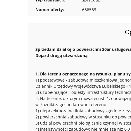
Numer oferty:
656563
O
Sprzedam działkę o powierzchni 30ar usługow
Dojazd drogą utwardzoną.
1. Dla terenu oznaczonego na rysunku planu s
1) podstawowe - zabudowa mieszkaniowa jednor
Dziennik Urzędowy Województwa Lubelskiego - 19
2) uzupełniające - obiekty infrastruktury technicz
2. Na terenie, o którym mowa w ust. 1, obowiąz
wskaźniki zagospodarowania terenu:
1) nieprzekraczalna linia zabudowy zgodnie z r
2) powierzchnia zabudowy w stosunku do powierz
3) udział powierzchni biologicznie czynnej w s
4) intensywności zabudowy: nie mniejsza niż 0,0 i