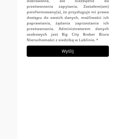
dobrowolne, ale niezbędne do
przetworzenia zapytania. Zostałem(am)
poinformowany(a), że przysługuje mi prawo
dostępu do swoich danych, możliwości ich
poprawiania, żądania zaprzestania ich
przetwarzania. Administratorem danych
osobowych jest Big City Broker Biuro
Nieruchomości z siedzibą w Lublinie. *