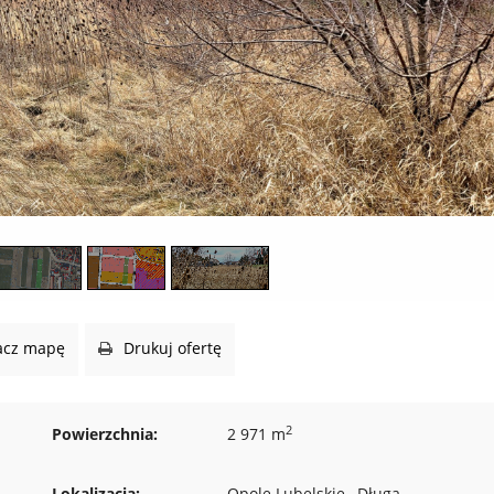
cz mapę
Drukuj ofertę
2
Powierzchnia:
2 971 m
Lokalizacja:
Opole Lubelskie , Długa