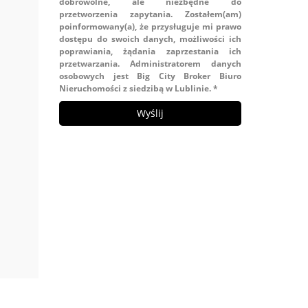
dobrowolne, ale niezbędne do
przetworzenia zapytania. Zostałem(am)
poinformowany(a), że przysługuje mi prawo
dostępu do swoich danych, możliwości ich
poprawiania, żądania zaprzestania ich
przetwarzania. Administratorem danych
osobowych jest Big City Broker Biuro
Nieruchomości z siedzibą w Lublinie. *