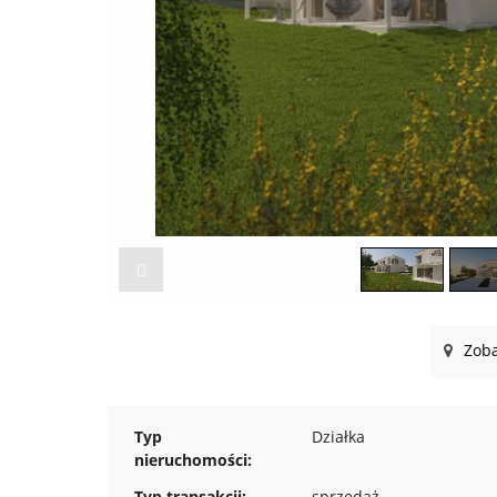
Zoba
Typ
Działka
nieruchomości:
Typ transakcji:
sprzedaż