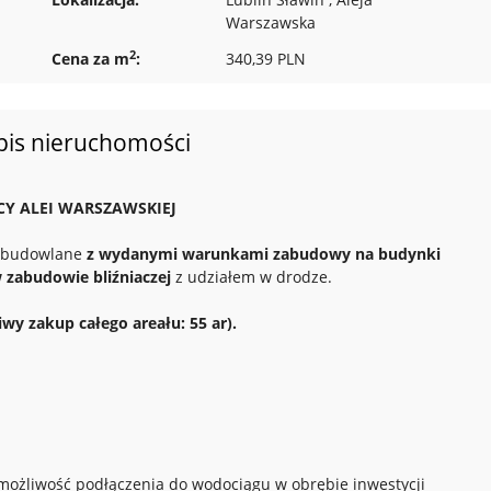
Warszawska
2
Cena za m
:
340,39 PLN
pis nieruchomości
Y ALEI WARSZAWSKIEJ
ki budowlane
z wydanymi warunkami zabudowy na budynki
zabudowie bliźniaczej
z udziałem w drodze.
wy zakup całego areału: 55 ar).
 możliwość podłączenia do wodociągu w obrębie inwestycji