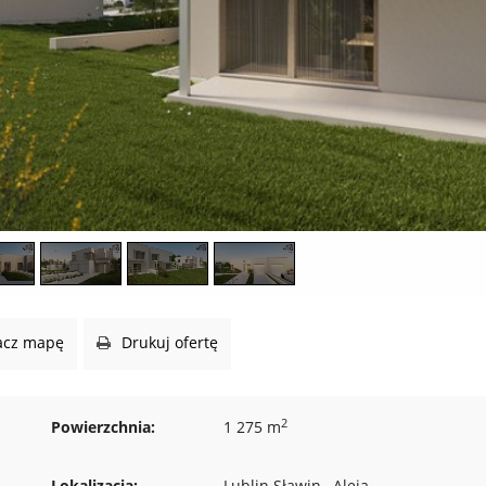
cz mapę
Drukuj ofertę
2
Powierzchnia:
1 275 m
Lokalizacja:
Lublin Sławin , Aleja