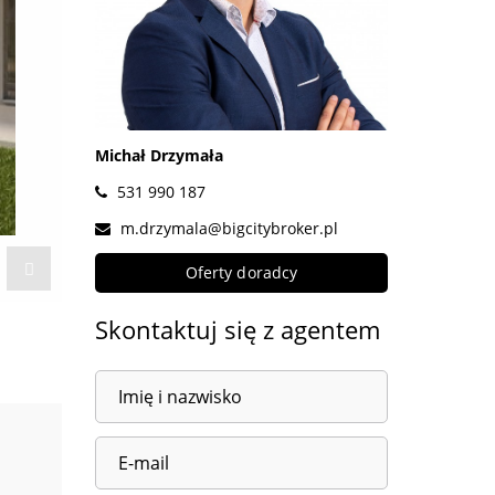
Michał Drzymała
531 990 187
m.drzymala@bigcitybroker.pl
Oferty doradcy
Skontaktuj się z agentem