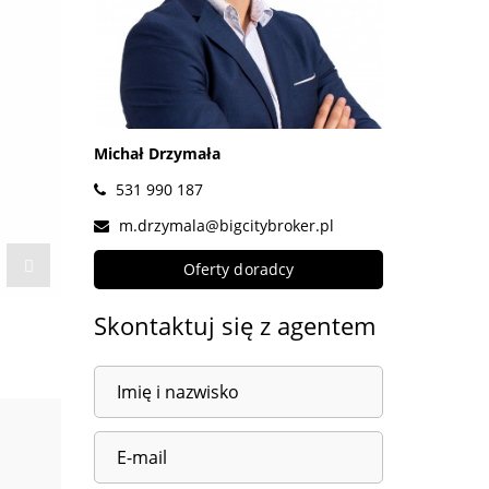
Michał Drzymała
531 990 187
m.drzymala@bigcitybroker.pl
Oferty doradcy
Skontaktuj się z agentem