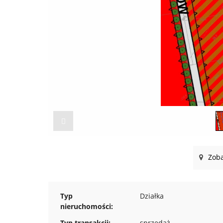
Zoba
Typ
Działka
nieruchomości:
Typ transakcji:
sprzedaż