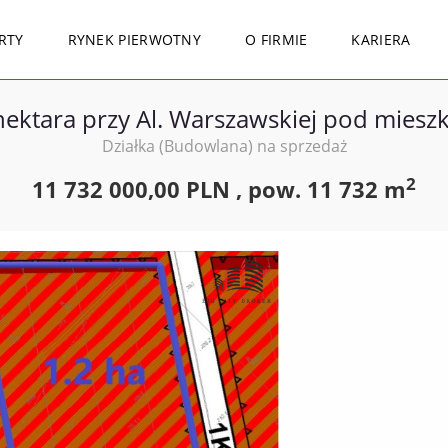
RTY
RYNEK PIERWOTNY
O FIRMIE
KARIERA
hektara przy Al. Warszawskiej pod miesz
Działka (Budowlana) na sprzedaż
2
11 732 000,00 PLN ,
pow.
11 732 m