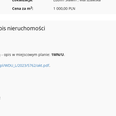
2
Cena za m
:
1 000,00 PLN
pis nieruchomości
 - opis w miejscowym planie:
1MN/U
.
v.pl/WDU_L/2023/5762/akt.pdf
.
!