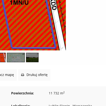
cz mapę
Drukuj ofertę
2
Powierzchnia:
11 732 m
Lokalizacja:
Lublin Sławin , Warszawska