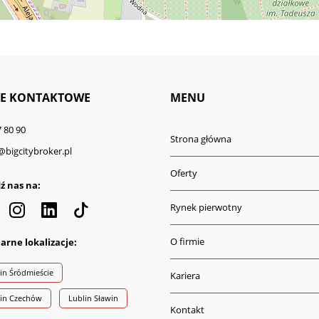
E KONTAKTOWE
MENU
 80 90
Strona główna
@bigcitybroker.pl
Oferty
ź nas na:
Rynek pierwotny
O firmie
arne lokalizacje:
in Śródmieście
Kariera
lin Czechów
Lublin Sławin
Kontakt