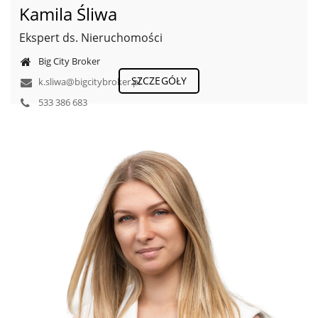
Kamila Śliwa
Ekspert ds. Nieruchomości
Big City Broker
SZCZEGÓŁY
k.sliwa@bigcitybroker.pl
533 386 683