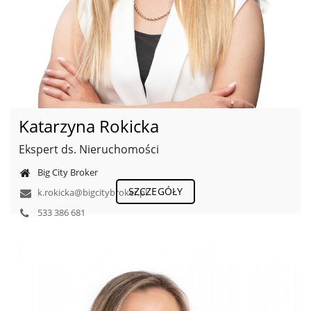
Katarzyna Rokicka
Ekspert ds. Nieruchomości
Big City Broker
SZCZEGÓŁY
k.rokicka@bigcitybroker.pl
533 386 681