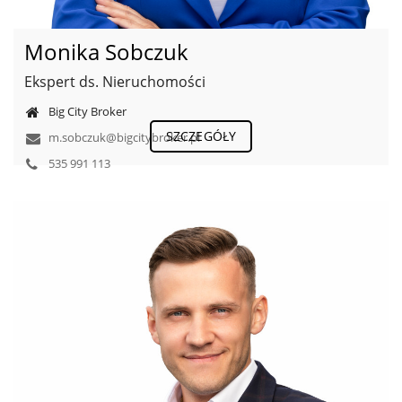
Monika Sobczuk
Ekspert ds. Nieruchomości
Big City Broker
SZCZEGÓŁY
m.sobczuk@bigcitybroker.pl
535 991 113