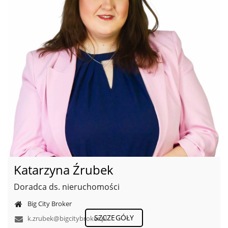
Katarzyna Źrubek
Doradca ds. nieruchomości
Big City Broker
SZCZEGÓŁY
k.zrubek@bigcitybroker.pl