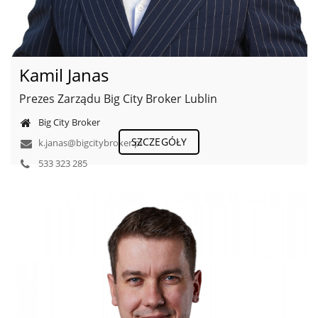
Kamil Janas
Prezes Zarządu Big City Broker Lublin
Big City Broker
SZCZEGÓŁY
k.janas@bigcitybroker.pl
533 323 285