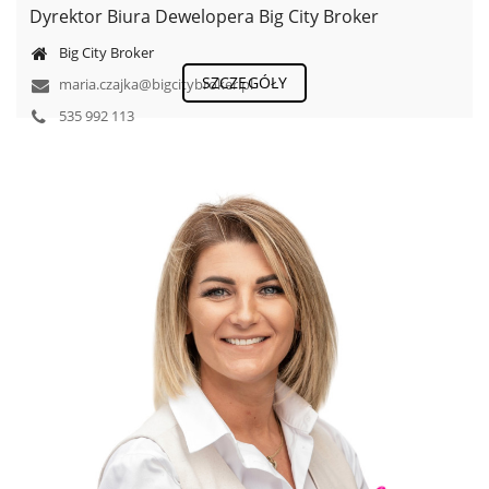
​Dyrektor Biura Dewelopera Big City Broker
Big City Broker
SZCZEGÓŁY
maria.czajka@bigcitybroker.pl
535 992 113