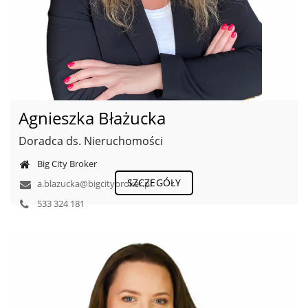
Agnieszka Błażucka
Doradca ds. Nieruchomości
Big City Broker
SZCZEGÓŁY
a.blazucka@bigcitybroker.pl
533 324 181