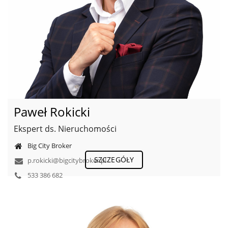
Paweł Rokicki
Ekspert ds. Nieruchomości
Big City Broker
SZCZEGÓŁY
p.rokicki@bigcitybroker.pl
533 386 682