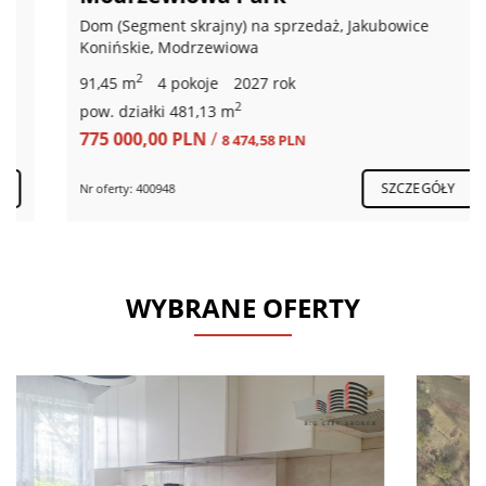
Dom (Segment skrajny) na sprzedaż, Jakubowice
Konińskie, Modrzewiowa
2
91,45 m
4 pokoje
2027 rok
2
pow. działki 481,13 m
775 000,00 PLN
/
8 474,58 PLN
SZCZEGÓŁY
Nr oferty: 400948
WYBRANE OFERTY