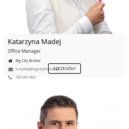
Katarzyna Madej
Office Manager
Big City Broker
SZCZEGÓŁY
k.madej@bigcitybroker.pl
785 391 000