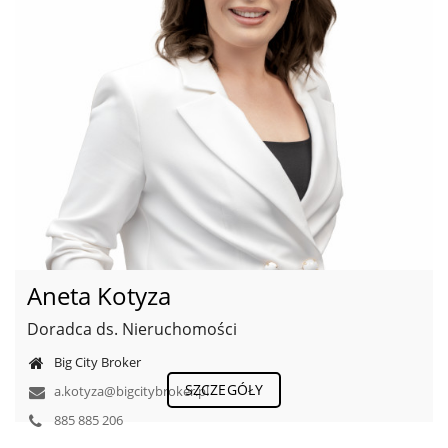
Aneta Kotyza
Doradca ds. Nieruchomości
Big City Broker
SZCZEGÓŁY
a.kotyza@bigcitybroker.pl
885 885 206