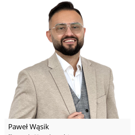
Paweł Wąsik