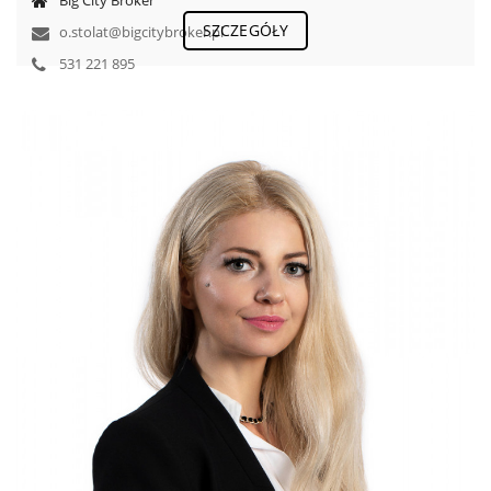
Big City Broker
SZCZEGÓŁY
o.stolat@bigcitybroker.pl
531 221 895