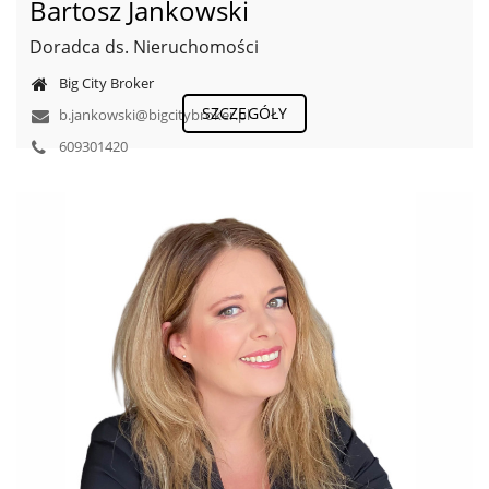
Bartosz Jankowski
Doradca ds. Nieruchomości
Big City Broker
SZCZEGÓŁY
b.jankowski@bigcitybroker.pl
609301420