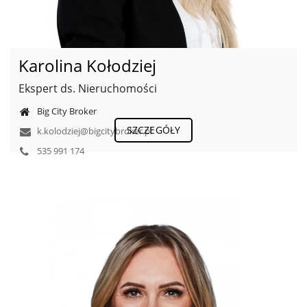
Karolina Kołodziej
Ekspert ds. Nieruchomości
Big City Broker
SZCZEGÓŁY
k.kolodziej@bigcitybroker.pl
535 991 174