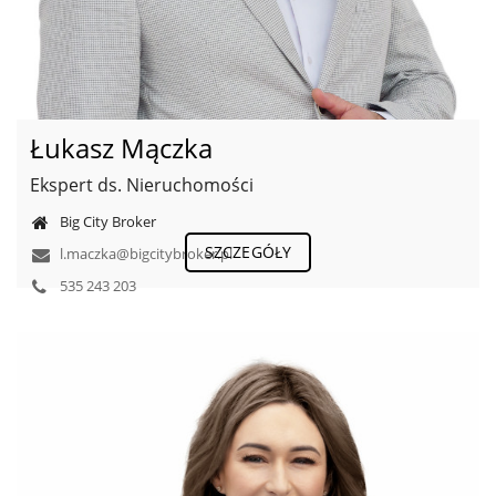
Łukasz Mączka
Ekspert ds. Nieruchomości
Big City Broker
SZCZEGÓŁY
l.maczka@bigcitybroker.pl
535 243 203