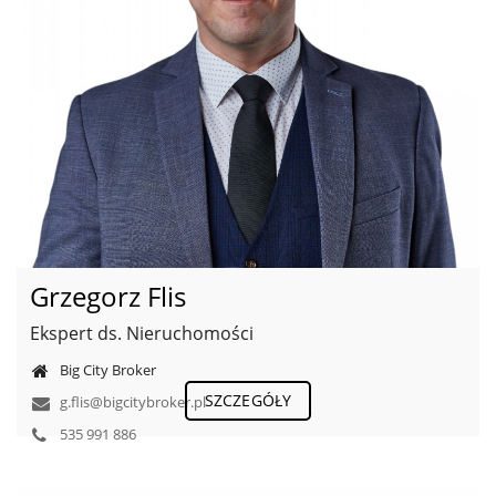
Grzegorz Flis
Ekspert ds. Nieruchomości
Big City Broker
SZCZEGÓŁY
g.flis@bigcitybroker.pl
535 991 886