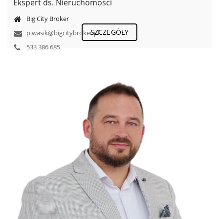
Ekspert ds. Nieruchomości
Big City Broker
SZCZEGÓŁY
p.wasik@bigcitybroker.pl
533 386 685