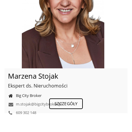
Marzena Stojak
Ekspert ds. Nieruchomości
Big City Broker
SZCZEGÓŁY
m.stojak@bigcitybroker.pl
609 302 148