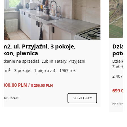
Działka 2407 m2 - z dużym
potencjałem
Działka (Mieszkaniowa) na sprzedaż, Lublin Hajdów,
Zadębie
2
2 407 m
699 000,00 PLN
/
290,40 PLN
SZCZEGÓŁY
Nr oferty: 402189