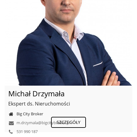
Michał Drzymała
Ekspert ds. Nieruchomości
Big City Broker
SZCZEGÓŁY
m.drzymala@bigcitybroker.pl
531 990 187