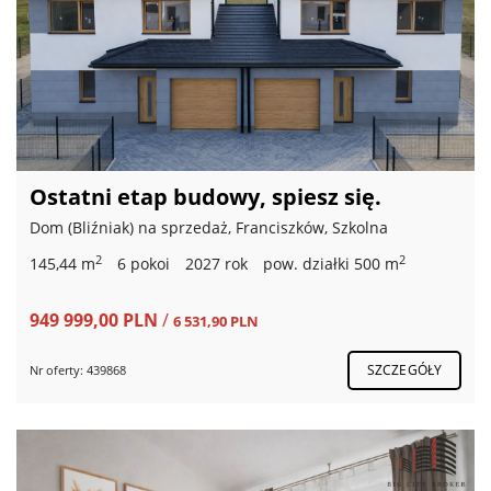
Ostatni etap budowy, spiesz się.
Dom (Bliźniak) na sprzedaż, Franciszków, Szkolna
2
2
145,44 m
6 pokoi
2027 rok
pow. działki 500 m
949 999,00 PLN
/
6 531,90 PLN
SZCZEGÓŁY
Nr oferty: 439868