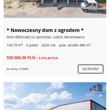
* Nowoczesny dom z ogrodem *
Dom (Bliźniak) na sprzedaż, Lublin Abramowice
2
2
145,79 m
6 pokoi
2026 rok
pow. działki 480 m
920 000,00 PLN
/
6 310,45 PLN
SZCZEGÓŁY
Nr oferty: 419499