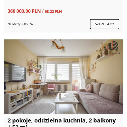
360 000,00 PLN
/
68,22 PLN
SZCZEGÓŁY
Nr oferty: 686624
2 pokoje, oddzielna kuchnia, 2 balkony