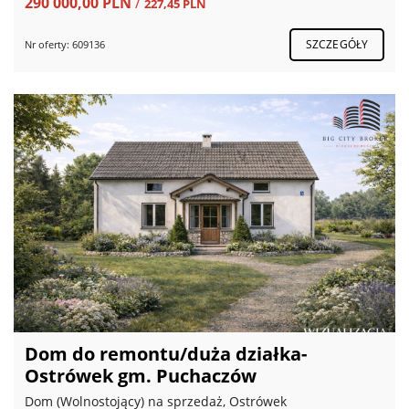
290 000,00 PLN
/
227,45 PLN
SZCZEGÓŁY
Nr oferty: 609136
Dom do remontu/duża działka-
Ostrówek gm. Puchaczów
Dom (Wolnostojący) na sprzedaż, Ostrówek