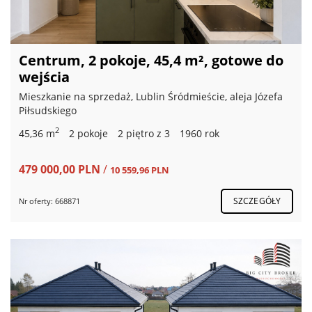
Centrum, 2 pokoje, 45,4 m², gotowe do
wejścia
Mieszkanie na sprzedaż, Lublin Śródmieście, aleja Józefa
Piłsudskiego
2
45,36 m
2 pokoje
2 piętro z 3
1960 rok
479 000,00 PLN
/
10 559,96 PLN
SZCZEGÓŁY
Nr oferty: 668871