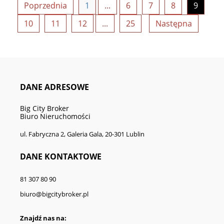
Poprzednia
1
...
6
7
8
9
10
11
12
...
25
Następna
DANE ADRESOWE
Big City Broker
Biuro Nieruchomości
ul. Fabryczna 2, Galeria Gala, 20-301 Lublin
DANE KONTAKTOWE
81 307 80 90
biuro@bigcitybroker.pl
Znajdź nas na: