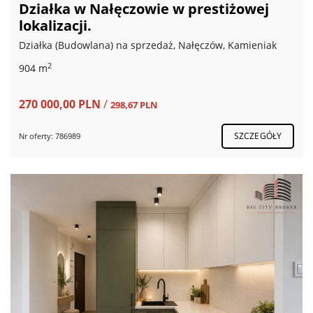
Działka w Nałęczowie w prestiżowej
lokalizacji.
Działka (Budowlana) na sprzedaż, Nałęczów, Kamieniak
2
904 m
270 000,00 PLN
/
298,67 PLN
SZCZEGÓŁY
Nr oferty: 786989