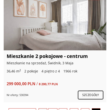
Mieszkanie 2 pokojowe - centrum
Mieszkanie na sprzedaż, Świdnik, 3 Maja
2
36,46 m
2 pokoje
4 piętro z 4
1966 rok
299 000,00 PLN
/
8 200,77 PLN
SZCZEGÓŁY
Nr oferty: 530394