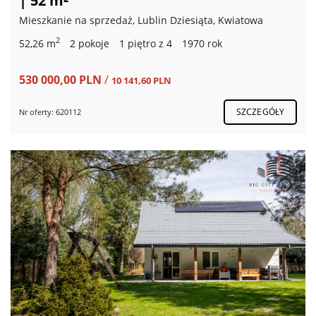
| 52 m²
Mieszkanie na sprzedaż, Lublin Dziesiąta, Kwiatowa
2
52,26 m
2 pokoje
1 piętro z 4
1970 rok
530 000,00 PLN
/
10 141,60 PLN
SZCZEGÓŁY
Nr oferty: 620112