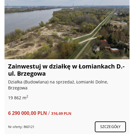
Zainwestuj w działkę w Łomiankach D.-
ul. Brzegowa
Działka (Budowlana) na sprzedaż, Łomianki Dolne,
Brzegowa
2
19 862 m
6 290 000,00 PLN
/
316,69 PLN
SZCZEGÓŁY
Nr oferty: 860121