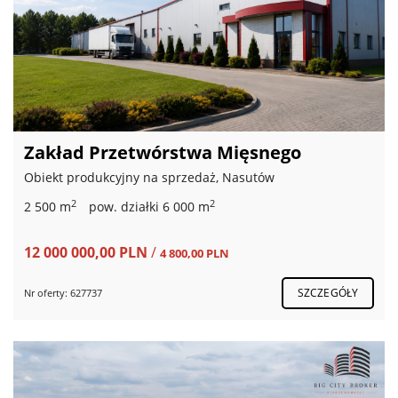
Zakład Przetwórstwa Mięsnego
Obiekt produkcyjny na sprzedaż, Nasutów
2
2
2 500 m
pow. działki 6 000 m
12 000 000,00 PLN
/
4 800,00 PLN
SZCZEGÓŁY
Nr oferty: 627737