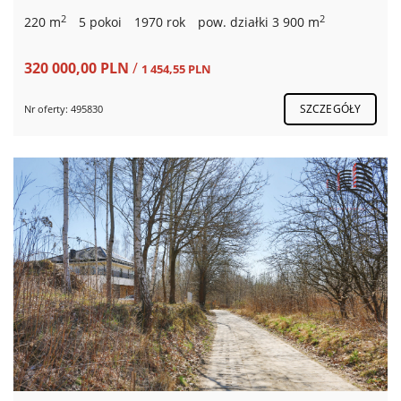
2
2
220 m
5 pokoi
1970 rok
pow. działki 3 900 m
320 000,00 PLN
/
1 454,55 PLN
SZCZEGÓŁY
Nr oferty: 495830