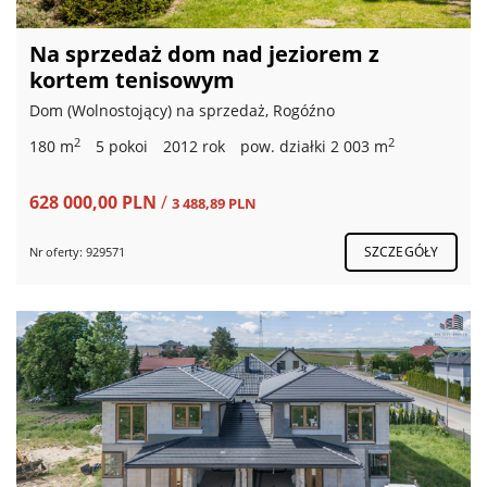
Na sprzedaż dom nad jeziorem z
kortem tenisowym
Dom (Wolnostojący) na sprzedaż, Rogóźno
2
2
180 m
5 pokoi
2012 rok
pow. działki 2 003 m
628 000,00 PLN
/
3 488,89 PLN
SZCZEGÓŁY
Nr oferty: 929571