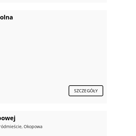
olna
SZCZEGÓŁY
powej
Śródmieście, Okopowa