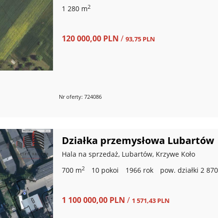
2
1 280 m
120 000,00 PLN
/
93,75 PLN
Nr oferty: 724086
Działka przemysłowa Lubartów
Hala na sprzedaż, Lubartów, Krzywe Koło
2
700 m
10 pokoi
1966 rok
pow. działki 2 87
1 100 000,00 PLN
/
1 571,43 PLN