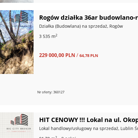
Rogów działka 36ar budowlano-r
Działka (Budowlana) na sprzedaż, Rogów
2
3 535 m
229 000,00 PLN
/
64,78 PLN
Nr oferty: 360127
HIT CENOWY !!! Lokal na ul. Oko
Lokal handlowy/usługowy na sprzedaż, Lublin 
2