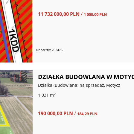
11 732 000,00 PLN
/
1 000,00 PLN
Nr oferty: 202475
DZIAŁKA BUDOWLANA W MOTYCZ
Działka (Budowlana) na sprzedaż, Motycz
2
1 031 m
190 000,00 PLN
/
184,29 PLN