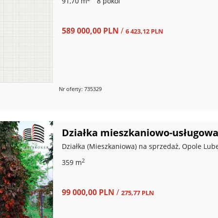
91,70 m
8 pokoi
589 000,00 PLN
/
6 423,12 PLN
Nr oferty: 735329
Działka mieszkaniowo-usługow
Działka (Mieszkaniowa) na sprzedaż, Opole Lube
2
359 m
99 000,00 PLN
/
275,77 PLN