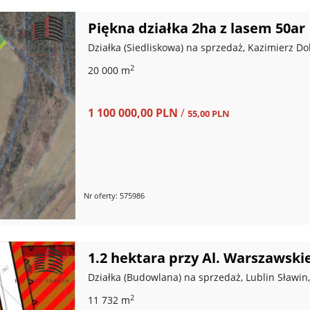
Piękna działka 2ha z lasem 50ar
Działka (Siedliskowa) na sprzedaż, Kazimierz D
2
20 000 m
1 100 000,00 PLN
/
55,00 PLN
Nr oferty: 575986
1.2 hektara przy Al. Warszawski
Działka (Budowlana) na sprzedaż, Lublin Sławi
2
11 732 m