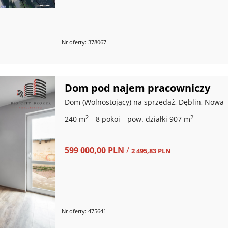
Nr oferty: 378067
Dom pod najem pracowniczy
Dom (Wolnostojący) na sprzedaż, Dęblin, Nowa
2
2
240 m
8 pokoi
pow. działki 907 m
599 000,00 PLN
/
2 495,83 PLN
Nr oferty: 475641